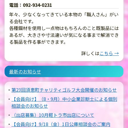
電話：092-934-0231
年々、少なくなってきている本物の「職人さん」がい
る会社です。
各種鋼材を使用し一点物はもちろんのこと既製品には
あるが、大きさや寸法違いが気になる事まで解消でき
る製品を作る事ができます。
詳しくは
こちら →
最新のお知らせ
第23回須恵町チャリティゴルフ大会開催のお知らせ
【会員向け】（8・9月）中小企業診断士による個別
相談会のお知らせ
（出店募集）10月軽トラ市出店について
【会員向け】9/18（金）1日公庫相談会のご案内