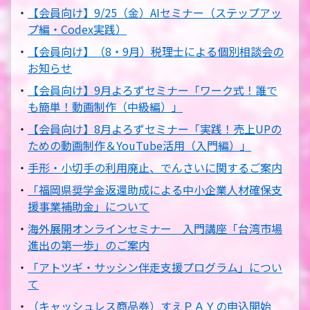
【会員向け】9/25（金）AIセミナー（ステップアッ
プ編・Codex実践）
【会員向け】（8・9月）税理士による個別相談会の
お知らせ
【会員向け】9月よろずセミナー「ワーク式！誰で
も簡単！動画制作（中級編）」
【会員向け】8月よろずセミナー「実践！売上UPの
ための動画制作＆YouTube活用（入門編）」
手形・小切手の利用廃止、でんさいに関するご案内
「福岡県奨学金返還助成による中小企業人材確保支
援事業補助金」について
海外展開オンラインセミナー 入門講座「台湾市場
進出の第一歩」のご案内
「アトツギ・サッシン伴走支援プログラム」につい
て
（キャッシュレス商品券）すえＰＡＹの申込開始