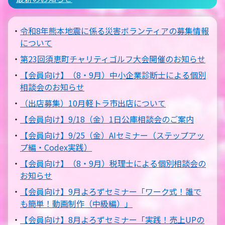
令和8年熊本地震に係る災害ボランティアの募集情報
について
第23回須恵町チャリティゴルフ大会開催のお知らせ
【会員向け】（8・9月）中小企業診断士による個別
相談会のお知らせ
（出店募集）10月軽トラ市出店について
【会員向け】9/18（金）1日公庫相談会のご案内
【会員向け】9/25（金）AIセミナー（ステップアッ
プ編・Codex実践）
【会員向け】（8・9月）税理士による個別相談会の
お知らせ
【会員向け】9月よろずセミナー「ワーク式！誰で
も簡単！動画制作（中級編）」
【会員向け】8月よろずセミナー「実践！売上UPの