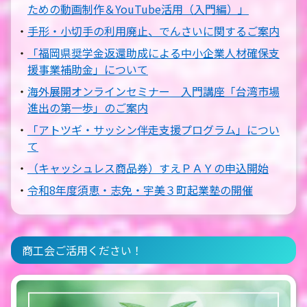
ための動画制作＆YouTube活用（入門編）」
手形・小切手の利用廃止、でんさいに関するご案内
「福岡県奨学金返還助成による中小企業人材確保支
援事業補助金」について
海外展開オンラインセミナー 入門講座「台湾市場
進出の第一歩」のご案内
「アトツギ・サッシン伴走支援プログラム」につい
て
（キャッシュレス商品券）すえＰＡＹの申込開始
令和8年度須恵・志免・宇美３町起業塾の開催
商工会ご活用ください！